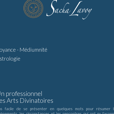
oyance - Médiumnité
strologie
n professionnel
es Arts Divinatoires
as facile de se présenter en quelques mots pour résumer l
ènements, les circonstances et les rencontres qui ont pu façon